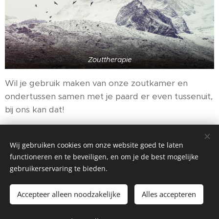
Zouttherapie
Wil je gebruik maken van onze zoutkamer en
ondertussen samen met je paard er even tussenuit,
bij ons kan dat!
Vraag naar de speciale prijzen voor deze
arrangementen (7-10 dagen), meer info op te
Wij gebruiken cookies om onze website goed te laten
functioneren en te beveiligen, en om je de best mogelijke
vragen via het contactformulier op deze site.
gebruikerservaring te bieden.
Accepteer alleen noodzakelijke
Alles accepteren
©2021 EquiDreamStables
.
Alle rechten voorbehouden.